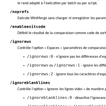
le rend adapté à l'exécution par batch ou par script.
/noprefs
Exécute WinMerge sans charger ni enregistrer les paramèt
/enableexitcode
Définit le résultat de la comparaison comme code de sortie 
/ignorews
Contrôle l'option « Espaces » (paramètres de comparaiso
/ignorews:0
- n'ignore pas les différences d'es
/ignorews
/ignorews:1
ou
- ignore les diff
/ignorews:2
- ignore tous les caractères d'es
/ignoreblanklines
Contrôle l'option « Ignorer les lignes vides » de manière p
/ignoreblanklines:0
- désactive l'ignoranc