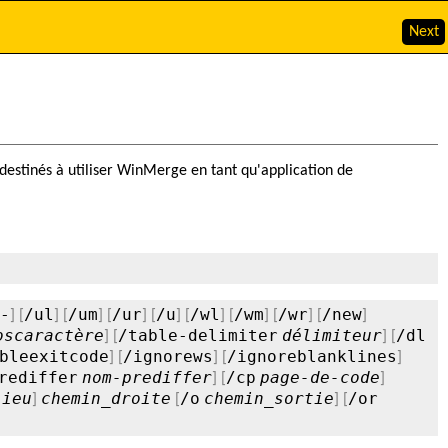
Next
stinés à utiliser WinMerge en tant qu'application de
-
/ul
/um
/ur
/u
/wl
/wm
/wr
/new
] [
] [
] [
] [
] [
] [
] [
] [
]
oscaractère
/table-delimiter
délimiteur
/dl
] [
] [
bleexitcode
/ignorews
/ignoreblanklines
] [
] [
]
rediffer
nom-prediffer
/cp
page-de-code
] [
]
lieu
chemin_droite
/o
chemin_sortie
/or
]
[
] [