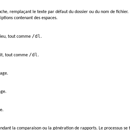
auche, remplaçant le texte par défaut du dossier ou du nom de fichier
riptions contenant des espaces.
/dl
ilieu, tout comme
.
/dl
roit, tout comme
.
age.
age.
e.
dant la comparaison ou la génération de rapports. Le processus se 