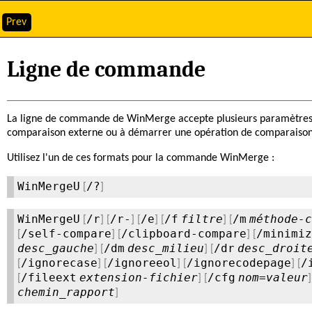
Prev
Ligne de commande
La ligne de commande de WinMerge accepte plusieurs paramètres en
comparaison externe ou à démarrer une opération de comparaison à 
Utilisez l'un de ces formats pour la commande WinMerge :
WinMergeU
/?
[
]
WinMergeU
/r
/r-
/e
/f
filtre
/m
méthode-c
[
] [
] [
] [
] [
/self-compare
/clipboard-compare
/minimiz
[
] [
] [
desc_gauche
/dm
desc_milieu
/dr
desc_droit
] [
] [
/ignorecase
/ignoreeol
/ignorecodepage
/
[
] [
] [
] [
/fileext
extension-fichier
/cfg
nom=valeur
[
] [
]
chemin_rapport
]