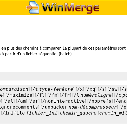
 plus des chemins à comparer. La plupart de ces paramètres sont de
partir d'un fichier séquentiel (batch).
omparaison
/t
type-fenêtre
/x
/xq
/s
/sw
/s
] [
] [
] [
] [
] [
] [
e
/maximize
/fl
/fm
/fr
/l
numéroligne
/c
p
] [
] [
] [
] [
] [
] [
e
/al
/am
/ar
/noninteractive
/noprefs
/ena
] [
] [
] [
] [
] [
] [
ignorecomments
/unpacker
nom-décompresseur
/p
] [
] [
/inifile
fichier_ini
chemin_gauche
chemin_mi
 [
]
[