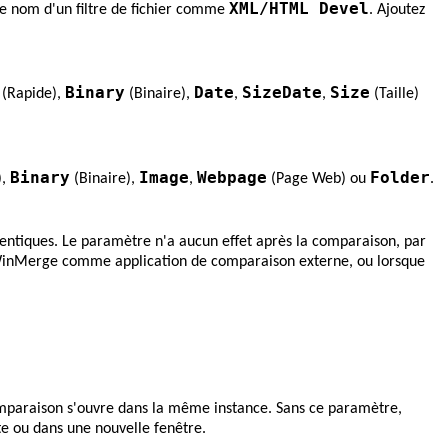
XML/HTML Devel
le nom d'un filtre de fichier comme
. Ajoutez
Binary
Date
SizeDate
Size
(Rapide),
(Binaire),
,
,
(Taille)
Binary
Image
Webpage
Folder
),
(Binaire),
,
(Page Web) ou
.
entiques. Le paramètre n'a aucun effet après la comparaison, par
sez WinMerge comme application de comparaison externe, ou lorsque
omparaison s'ouvre dans la même instance. Sans ce paramètre,
te ou dans une nouvelle fenêtre.