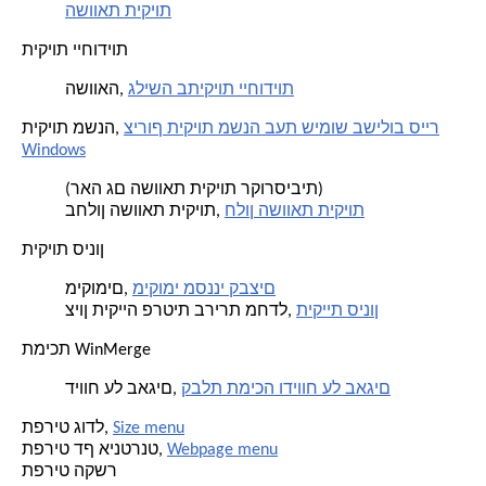
השוואת תיקיות
תיקיות ייחודיות
גלישה בתיקיות ייחודיות
השוואה,
צירוף תיקיות משנה בעת שימוש בשילוב סייר
תיקיות משנה,
Windows
(ראה גם השוואת תיקיות רקורסיבית)
חלון השוואת תיקיות
בחלון השוואת תיקיות,
תיקיות סינון
מיקומי מסנני קבצים
מיקומים,
תיקיית סינון
ציון תיקייה פרטית ברירת מחדל,
תמיכת WinMerge
קבלת תמיכה ודיווח על באגים
דיווח על באגים,
Size menu
תפריט גודל,
Webpage menu
תפריט דף אינטרנט,
תפריט הקשר