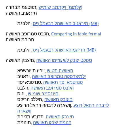
שימוש במתקין (מומלץ)
הרחבת מעטפת,
השוואה בינארית
סף למעבר להשוואה בינארית (MB)
מגבלה,
Comparing in table format
השוואה בפורמט טבלה,
השוואה מהירה
סף למעבר להשוואה מהירה (MB)
מגבלה,
השוואה ומיזוג של קבצי טקסט
השוואת קבצים,
שיטת השוואה
אפשרויות זיהוי,
השוואה בפורמט הקסדצימלי
בינארי,
השוואת דפי אינטרנט
דפי אינטרנט,
השוואה בפורמט טבלה
טבלה,
שימוש במסננים
סינון,
השוואת קבצים
סקירה כללית,
עצור לאחר ההבדל
עצירה לאחר ההבדל הראשון,
הראשון
השוואת קבצים
תחילת עבודה,
השוואת קבצי תמונה
תמונות,