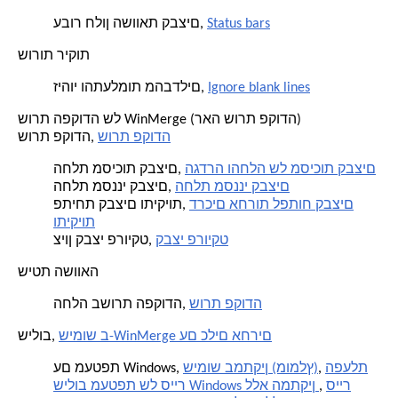
Status bars
עבור חלון השוואת קבצים,
שורות ריקות
Ignore blank lines
זיהוי והתעלמות מהבדלים,
שורת הפקודה של WinMerge (ראה שורת פקודה)
שורת פקודה
שורת פקודה,
הגדרה והחלה של מסיכות קבצים
החלת מסיכות קבצים,
החלת מסנני קבצים
החלת מסנני קבצים,
דרכים אחרות לפתוח קבצים
פתיחת קבצים ותיקיות,
ותיקיות
קבצי פרויקט
ציון קבצי פרויקט,
שיטת השוואה
שורת פקודה
החלה בשורת הפקודה,
שימוש ב-WinMerge עם כלים אחרים
שילוב,
הפעלת
,
שימוש במתקין (מומלץ)
עם מעטפת Windows,
סייר
,
שילוב מעטפת של סייר Windows ללא המתקין