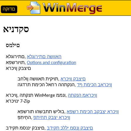
הקודם
אינדקס
סמלים
אלגוריתם השוואה
אלגוריתם,
Options and configuration
אפשרויות,
ארכיון קבצים
ארכיון קבצים
בחלון השוואת תיקיות,
דף תמיכה בארכיון
הגדרת תמיכה לאחר ההתקנה,
התקנה מארכיון
ארכיון, התקנת WinMerge ממנו,
ארכיוני 7-Zip
אפשר תמיכה בקבצי ארכיון
אפשרות והשבתת שילוב,
פתיחת קבצי ארכיון
פְּתִיחָה,
בדיקת כללי מסנן קבצים
בדיקת מסנני קבצים,