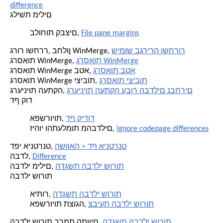
difference
גלישת מילים
File pane margins
בלוחות קבצים,
שימוש בגרירה ושחרור
גרור ושחרר, בחלון WinMerge,
גרסאות WinMerge
גרסאות WinMerge,
גרסאות בטא
גרסאות WinMerge בטא,
גרסאות יציבות
גרסאות WinMerge יציבות,
גרעיניות העתקה עבור הבדלים נבחרים
גרעיניות העתקה,
דף קוד
דף קידוד
אפשרויות,
Ignore codepage differences
זיהוי והתעלמות מהבדלים,
השוואה > דף אינטרנט
דפי אינטרנט,
Difference
הבדל,
הדגשת הבדלי שורות
הבדלי מילים,
הבדלי שורות
הדגשת הבדלי שורות
איתור,
צביעת הבדלי שורות
אפשרויות תצוגה,
הדגשת הבדלי שורות
הבדלי שורות ברמת התווים,