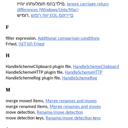
Ignore carriage return
זיהוי והתעלמות מהבדלים,
differences (Windows/Unix/Mac)
שמור תווי EOL מקוריים
שימור,
F
filter expression,
Additional comparison conditions
הגדרות Frhed
Frhed,
H
HandleSchemeClipboard plugin file,
HandleSchemeClipboard
HandleSchemeHTTP plugin file,
HandleSchemeHTTP
HandleSchemeReg plugin file,
HandleSchemeReg
M
merge moved items,
Merge renames and moves
merge renamed items,
Merge renames and moves
move detection,
Rename/move detection
move detection keys,
Rename/move detection keys