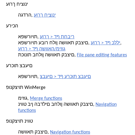
עורך חיצוני
עורך חיצוני
הגדרה,
עריכה
עורך > דף תחביר
אפשרויות,
,
עורך > דף כללי
אפשרויות עבור חלון השוואת קבצים,
עורך > דף השוואה/מיזוג
File pane editing features
תכונות בחלון השוואת קבצים,
ערכות צבעים
צבעים > דף ערכות צבעים
אפשרויות,
פונקציות WinMerge
Merge functions
מיזוג,
Navigation
ניווט בין הבדלים בחלון השוואת קבצים,
functions
פונקציות ניווט
Navigation functions
השוואת קבצים,