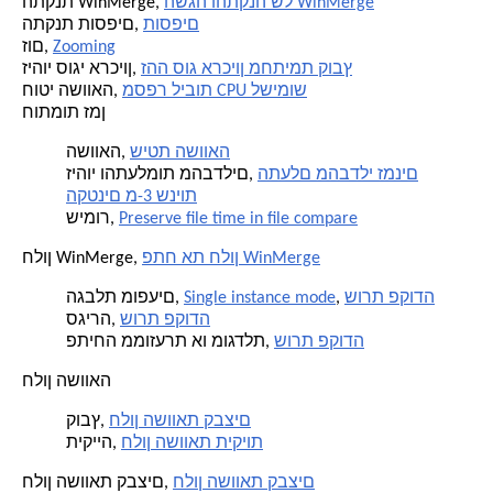
השגה והתקנה של WinMerge
התקנת WinMerge,
תוספים
התקנת תוספים,
Zooming
זום,
זהה סוג ארכיון מחתימת קובץ
זיהוי סוגי ארכיון,
מספר ליבות CPU לשימוש
חוטי השוואה,
חותמות זמן
שיטת השוואה
השוואה,
התעלם מהבדלי זמנים
זיהוי והתעלמות מהבדלים,
הקטנים מ-3 שניות
Preserve file time in file compare
שימור,
פתח את חלון WinMerge
חלון WinMerge,
שורת פקודה
,
Single instance mode
הגבלת מופעים,
שורת פקודה
סגירה,
שורת פקודה
פתיחה ממוזערת או מוגדלת,
חלון השוואה
חלון השוואת קבצים
קובץ,
חלון השוואת תיקיות
תיקייה,
חלון השוואת קבצים
חלון השוואת קבצים,