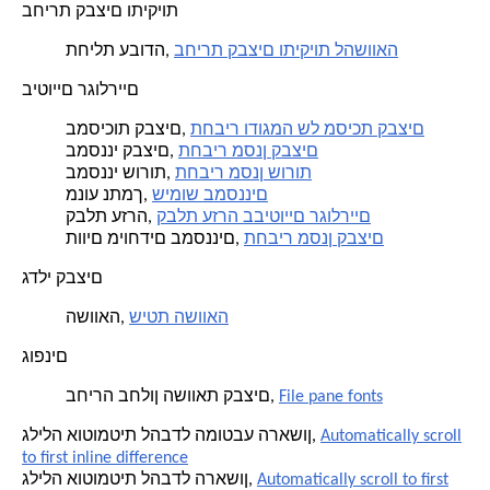
בחירת קבצים ותיקיות
בחירת קבצים ותיקיות להשוואה
תחילת עבודה,
ביטויים רגולריים
תחביר ודוגמה של מסיכת קבצים
במסיכות קבצים,
תחביר מסנן קבצים
במסנני קבצים,
תחביר מסנן שורות
במסנני שורות,
שימוש במסננים
מנוע נתמך,
קבלת עזרה בביטויים רגולריים
קבלת עזרה,
תחביר מסנן קבצים
תווים מיוחדים במסננים,
גדלי קבצים
שיטת השוואה
השוואה,
גופנים
File pane fonts
בחירה בחלון השוואת קבצים,
Automatically scroll
גלילה אוטומטית להבדל המוטבע הראשון,
to first inline difference
Automatically scroll to first
גלילה אוטומטית להבדל הראשון,