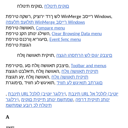
חלונית מיקום
חלונית מיקום,
תפריט הקשר, קיצורי דרך של WinMerge בסייר Windows,
הפעלת פעולות WinMerge בסייר Windows
Compare menu
תפריט השוואה,
Clear Browsing Data menu
תפריט נקה נתוני גלישה,
Event Sync menu
תפריט סנכרון אירועים,
תפריט תצוגה
הצגה והסתרה של סוגי קבצים
חלון השוואת תיקיות,
Toolbar and menus
תפריטים, עם חלון השוואת קבצים,
חלון השוואת תיקיות
תצוגה טבלאית, חלון השוואה,
חלון השוואת תיקיות
תצוגת עץ, חלון השוואה,
דיווח על שגיאות בתרגום
תרגומים, דיווח על שגיאות,
תבנית URL לא לכלול (ביטוי
,
תבנית URL לכלול (ביטוי רגולרי)
,
הפרד תיקיות נתוני
,
מיקום תיקיית נתוני משתמש
,
רגולרי)
משתמש עבור כל חלונית
A