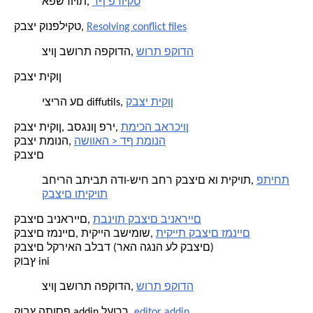
דף פרויקט
אפשרויות,
Resolving conflict files
קבצי קונפליקט,
שורת פקודה
ציון בשורת הפקודה,
קבצי תיקון
קבצי תיקון
יצירה עם diffutils,
תמיכה בארכיון
קבצי תיקון, בסגנון פרי,
השוואה > דף תמונה
קבצי תמונה,
קבצים
פתיחת
בחירה בתיבת הדו-שיח בחר קבצים או תיקיות,
קבצים ותיקיות
תבניות קבצים בינאריים
קבצים בינאריים,
תיקיית קבצים זמניים
קבצים זמניים, תיקייה בשימוש,
קבצים לקריאה בלבד (ראה הגנה על קבצים)
קובץ ini
שורת פקודה
ציון בשורת הפקודה,
editor addin
קובץ התוסף addin לעורך,