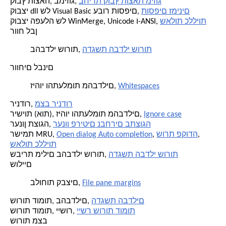
בחירת קובץ תוצאת מיזוג
קובץ תוצאה, במיזוג,
תוספים זמינים
קובצי dll של Visual Basic עבור תוספים,
שאלות כלליות
קובצי הפעלה של WinMerge, Unicode ו-ANSI,
רווח לבן
הדגשת הבדלי שורות
בהבדלי שורות,
רווחים לבנים
Whitespaces
זיהוי והתעלמות מהבדלים,
מצב רינדור
רינדור,
Ignore case
רישיות (אות), זיהוי והתעלמות מהבדלים,
רענון פריטים נבחרים בתצוגה
רענון תצוגה,
,
שורת פקודה
,
Open dialog Auto completion
רשימת MRU,
שאלות כלליות
הדגשת הבדלי שורות
שבירת מילים בהבדלי שורות,
שוליים
File pane margins
בלוחות קבצים,
הדגשת הבדלים
שורות דומות, בהבדלים,
יישר שורות דומות
שורות דומות, יישור,
שורות מצב