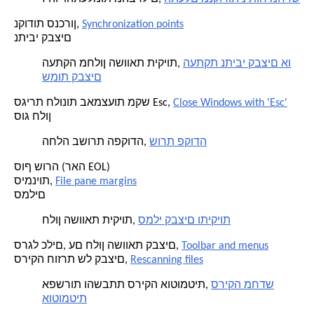
Synchronization points
נקודות סנכרון,
נתיבי קבצים
העתקת נתיבי קבצים או
העתקה מחלון השוואת תיקיות,
שמות קבצים
Close Windows with 'Esc'
סגירת חלונות באמצעות מקש Esc,
סוג חלון
שורת פקודה
החלה בשורת הפקודה,
סוף שורה (ראה EOL)
File pane margins
סימניות,
סמלים
סמלי קבצים ותיקיות
חלון השוואת תיקיות,
Toolbar and menus
סרגל כלים, עם חלון השוואת קבצים,
Rescanning files
סריקה חוזרת של קבצים,
סריקה מחדש
אפשרות והשבתת סריקה אוטומטית,
אוטומטית