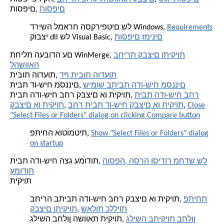
תוספים
תוספים,
Requirements
דרישה למארח הסקריפטים של Windows,
תוספים זמינים
קובצי dll של Visual Basic,
בחירת קבצים ותיקיות
תחילת העבודה עם WinMerge,
להשוואה
דף תיבות הודעות
תיבות הודעות,
שימוש בתיבת הדו-שיח מסננים
תיבת דו-שיח מסננים,
תיבת הדו-שיח בחר
תיבת הדו-שיח בחר קבצים או תיקיות,
Close
,
בחר תיבת דו-שיח קבצים או תיקיות
,
קבצים או תיקיות
"Select Files or Folders" dialog on clicking Compare button
Show "Select Files or Folders" dialog
פתיחה אוטומטית,
on startup
הוספה, הסרה וסידור מחדש של
תיבת הדו-שיח הצג עמודות,
עמודות
תיקיות
פתיחת
בחירה בתיבת הדו-שיח בחר קבצים או תיקיות,
שאלות כלליות
,
קבצים ותיקיות
גלישה בתיקיות בחלון
גלישה בחלון השוואת תיקיות,