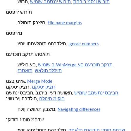
תחביר מסנן שורות
,
שימוש במסנני שורות
שורה,
מספרי שורות
File pane margins
בלוחות קבצים,
מספרים
Ignore numbers
זיהוי והתעלמות מהבדלים,
מערכות בקרת גרסאות
שימוש ב-WinMerge עם מערכות בקרת
שילוב עם,
שאלות כלליות
,
גרסאות
Merge Mode
מצב מיזוג,
מקלטי קיצור
מקלטי קיצור,
שימוש במשתני סביבה
משתני סביבה, בנתיבי יעד השוואה,
חלונית מיקום
ניווט בין הבדלים,
Navigating differences
חלון השוואת קבצים,
נקודות ניתוח מחדש
התעלם מנקודות ניתוח מחדש
זיהוי והתעלמות מהבדלים,